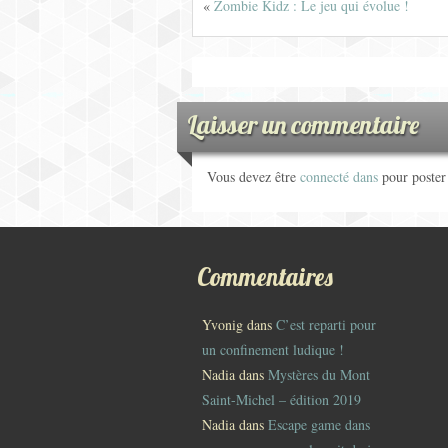
«
Zombie Kidz : Le jeu qui évolue !
Laisser un commentaire
Vous devez être
connecté dans
pour poste
Commentaires
Yvonig
dans
C’est reparti pour
un confinement ludique !
Nadia
dans
Mystères du Mont
Saint-Michel – édition 2019
Nadia
dans
Escape game dans