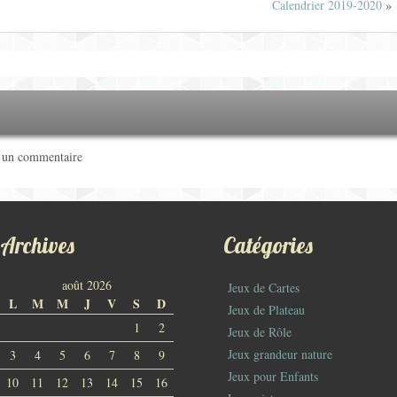
Calendrier 2019-2020
»
r un commentaire
Archives
Catégories
août 2026
Jeux de Cartes
L
M
M
J
V
S
D
Jeux de Plateau
1
2
Jeux de Rôle
Jeux grandeur nature
3
4
5
6
7
8
9
Jeux pour Enfants
10
11
12
13
14
15
16