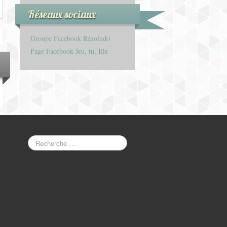
Réseaux sociaux
Groupe Facebook Rézoludo
Page Facebook Jeu, tu, Ille