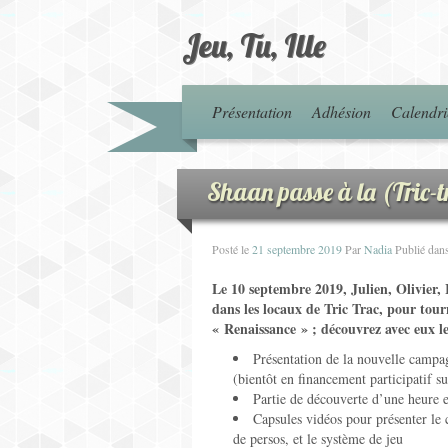
Jeu, Tu, Ille
Présentation
Adhésion
Calendri
Shaan passe à la (Tric-tr
Posté le
21 septembre 2019
Par
Nadia
Publié dan
Le 10 septembre 2019, Julien, Olivier, 
dans les locaux de Tric Trac, pour tou
« Renaissance » ; découvrez avec eux le
Présentation de la nouvelle campag
(bientôt en financement participatif s
Partie de découverte d’une heure e
Capsules vidéos pour présenter le c
de persos, et le système de jeu