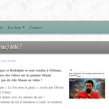
er
Les Jeux
Contact
ac) télé !
s
Jeux de Rôle
.
Igor et Rodolphe se sont rendus à Orléans,
rner des vidéos sur la gamme Shaan
 jeu de rôle Shaan en vidéo !
ne « Le feu sous la glace », écrite par Olivier
ur Ulule)
t demie avec les auteurs du jeu !
ontenu du kit d’initiation à venir, la création