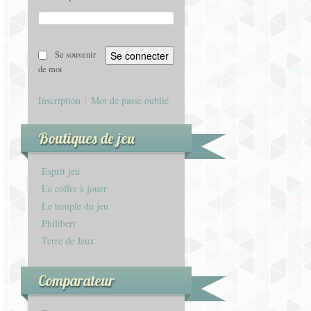
Se souvenir
de moi
Inscription
Mot de passe oublié
Boutiques de jeu
Esprit jeu
Le coffre à jouer
Le temple du jeu
Philibert
Terre de Jeux
Comparateur