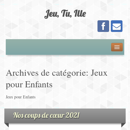
Jeu, Tu, Ille
Présentation
Adhésion
Archives de catégorie:
Jeux
Calendrier
pour Enfants
Les Jeux
Jeux pour Enfants
Jeux de Plateau
Nos coups de cœur 2021
Jeux de Cartes