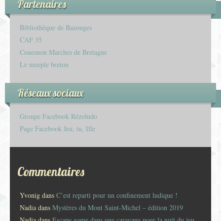
Partenaires
Bibliothèque de Bazouges
CAF 35
Couesnon Marches de Bretagne
Le meeple breton
Réseaux sociaux
Groupe Facebook Rézoludo
Page Facebook Jeu, tu, Ille
Commentaires
Yvonig
dans
C’est reparti pour un confinement ludique !
Nadia
dans
Mystères du Mont Saint-Michel – édition 2019
Nadia
dans
Escape game dans une caravane pour la nuit du jeu