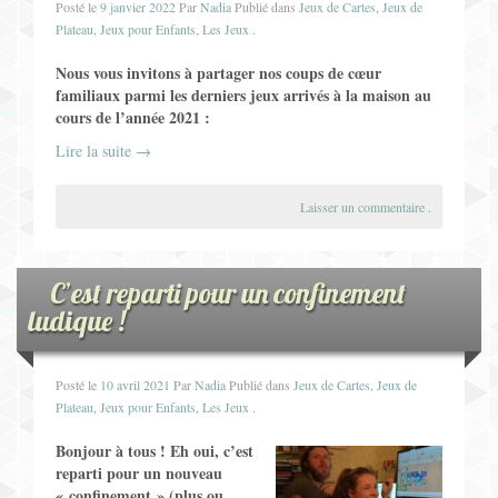
Posté le
9 janvier 2022
Par
Nadia
Publié dans
Jeux de Cartes
,
Jeux de
Jeux pour Enfants
Plateau
,
Jeux pour Enfants
,
Les Jeux
.
Nous vous invitons à partager nos coups de cœur
Jeux de Rôle
familiaux parmi les derniers jeux arrivés à la maison au
cours de l’année 2021 :
Contact
Lire la suite
→
Laisser un commentaire
.
C’est reparti pour un confinement
ludique !
Posté le
10 avril 2021
Par
Nadia
Publié dans
Jeux de Cartes
,
Jeux de
Plateau
,
Jeux pour Enfants
,
Les Jeux
.
Bonjour à tous ! Eh oui, c’est
reparti pour un nouveau
« confinement » (plus ou