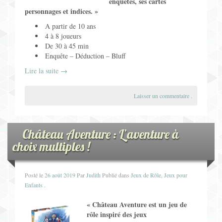
enquêtes, ses cartes
personnages et indices. »
A partir de 10 ans
4 à 8 joueurs
De 30 à 45 min
Enquête – Déduction – Bluff
Lire la suite
→
Laisser un commentaire
.
Château Aventure : L’aventure à
choix multiples !
Posté le
26 août 2019
Par
Judith
Publié dans
Jeux de Rôle
,
Jeux pour
Enfants
.
« Château Aventure est un jeu de
rôle inspiré des jeux