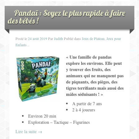
Pandaï : Soyez le plus rapide à faire
des bébés !
Posté le
24 août 2019
Par
Judith
Publié dans
Jeux de Plateau
,
Jeux pour
Enfants
.
« Une famille de pandas
explore les environs. Elle peut
y trouver des fruits, des
animaux qui ne manquent pas
de piquants, des pièges, des
tigres terrifiants mais aussi des
mâles séduisants !
»
A partir de 7 ans
2 à 4 joueurs
Environ 20 min
Exploration – Tactique – Figurines
Lire la suite
→