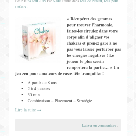
Posté le
24 août 2019
Par
Nadia
Publié dans
Jeux de Plateau
,
Jeux pour
Enfants
.
« Récupérez des gemmes
pour trouver l’harmonie,
faites-les circulez dans votre
corps afin d’aligner vos
chakras et prenez gare à ne
pas vous laisser perturber pas
les énergies négatives ! Le
joueur le plus serein
remportera la partie… » Un
jeu zen pour amateurs de casse-tête tranquilles !
A partir de 8 ans
2 à 4 joueurs
30 min
Combinaison – Placement – Stratégie
Lire la suite
→
Laisser un commentaire
.