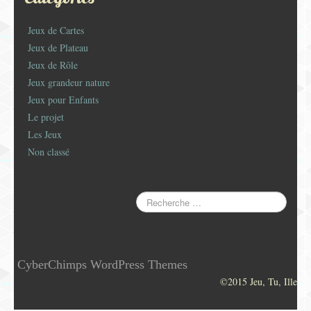
Jeux de Cartes
Jeux de Plateau
Jeux de Rôle
Jeux grandeur nature
Jeux pour Enfants
Le projet
Les Jeux
Non classé
CyberChimps WordPress Themes
©2015 Jeu, Tu, Ille