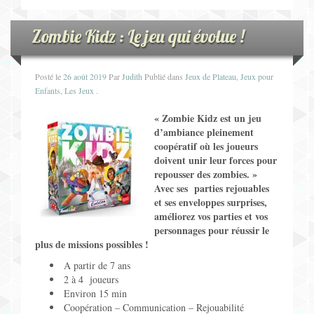
Zombie Kidz : Le jeu qui évolue !
Posté le
26 août 2019
Par
Judith
Publié dans
Jeux de Plateau
,
Jeux pour
Enfants
,
Les Jeux
.
« Zombie Kidz est un jeu
d’ambiance pleinement
coopératif où les joueurs
doivent unir leur forces pour
repousser des zombies. »
Avec ses parties rejouables
et ses enveloppes surprises,
améliorez vos parties et vos
personnages pour réussir le
plus de missions possibles !
A partir de 7 ans
2 à 4 joueurs
Environ 15 min
Coopération – Communication – Rejouabilité