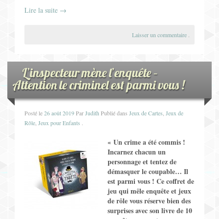
Lire la suite
→
Laisser un commentaire
.
L’inspecteur mène l’enquête –
Attention le criminel est parmi vous !
Posté le
26 août 2019
Par
Judith
Publié dans
Jeux de Cartes
,
Jeux de
Rôle
,
Jeux pour Enfants
.
«
Un crime a été commis !
Incarnez chacun un
personnage et tentez de
démasquer le coupable… Il
est parmi vous ! Ce coffret de
jeu qui mêle enquête et jeux
de rôle vous réserve bien des
surprises avec son livre de 10