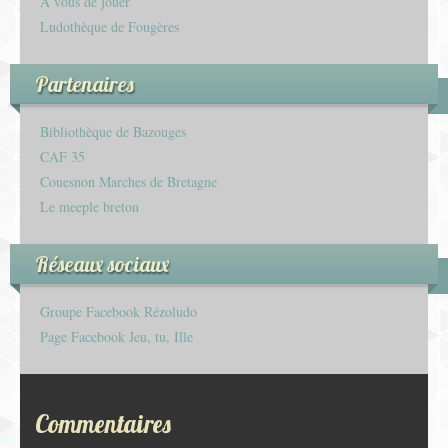
À vous de jouer
Ludothèque de Fougères
Partenaires
Bibliothèque de Bazouges
CAF 35
Couesnon Marches de Bretagne
Le meeple breton
Réseaux sociaux
Groupe Facebook Rézoludo
Page Facebook Jeu, tu, Ille
Commentaires