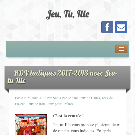
Jeu, Tu, Ille
Présentation
Adhésion
RDV ludiques 2017-2018 avec Jeu-
tu-Ille
Calendrier
Posté le
27 août 2017
Par
Nadia
Publié dans
Jeux de Cartes
,
Jeux de
Les Jeux
Plateau
,
Jeux de Rôle
,
Jeux pour Enfants
.
Jeux de Plateau
C’est la rentrée !
Jeu-tu-Ille vous propose plusieurs lieux
Jeux de Cartes
de rendez-vous ludiques. En après-