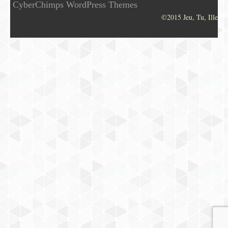
CyberChimps WordPress Themes
©2015 Jeu, Tu, Ille