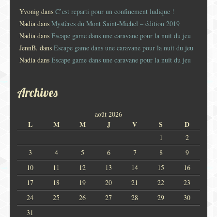
Yvonig
dans
C’est reparti pour un confinement ludique !
Nadia
dans
Mystères du Mont Saint-Michel – édition 2019
Nadia
dans
Escape game dans une caravane pour la nuit du jeu
JennB.
dans
Escape game dans une caravane pour la nuit du jeu
Nadia
dans
Escape game dans une caravane pour la nuit du jeu
Archives
août 2026
L
M
M
J
V
S
D
1
2
3
4
5
6
7
8
9
10
11
12
13
14
15
16
17
18
19
20
21
22
23
24
25
26
27
28
29
30
31