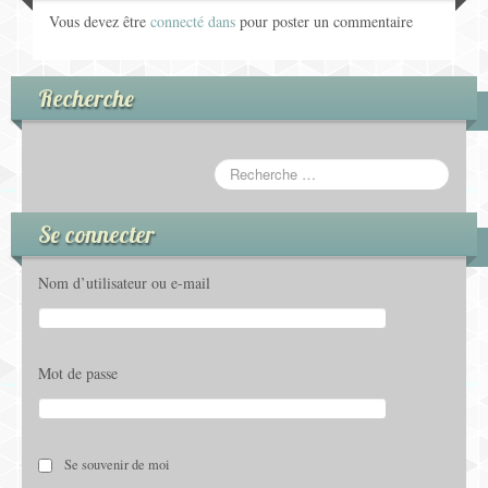
Vous devez être
connecté dans
pour poster un commentaire
Recherche
Se connecter
Nom d’utilisateur ou e-mail
Mot de passe
Se souvenir de moi