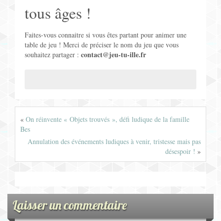
tous âges !
Faites-vous connaitre si vous êtes partant pour animer une
table de jeu ! Merci de préciser le nom du jeu que vous
contact@jeu-tu-ille.fr
souhaitez partager :
«
On réinvente « Objets trouvés », défi ludique de la famille
Bes
Annulation des événements ludiques à venir, tristesse mais pas
désespoir !
»
Laisser un commentaire