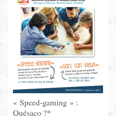
« Speed-gaming » :
Quésaco ?*