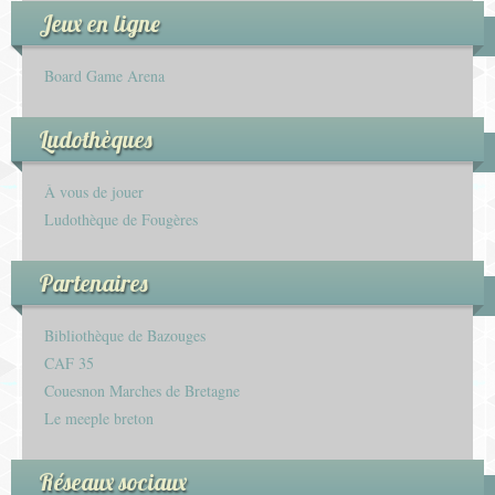
Jeux en ligne
Board Game Arena
Ludothèques
À vous de jouer
Ludothèque de Fougères
Partenaires
Bibliothèque de Bazouges
CAF 35
Couesnon Marches de Bretagne
Le meeple breton
Réseaux sociaux