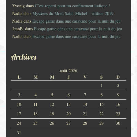
Yvonig
dans
C’est reparti pour un confinement ludique !
Nadia
dans
Mystères du Mont Saint-Michel – édition 2019
Nadia
dans
Escape game dans une caravane pour la nuit du jeu
JennB.
dans
Escape game dans une caravane pour la nuit du jeu
Nadia
dans
Escape game dans une caravane pour la nuit du jeu
Archives
août 2026
L
M
M
J
V
S
D
1
2
3
4
5
6
7
8
9
10
11
12
13
14
15
16
17
18
19
20
21
22
23
24
25
26
27
28
29
30
31