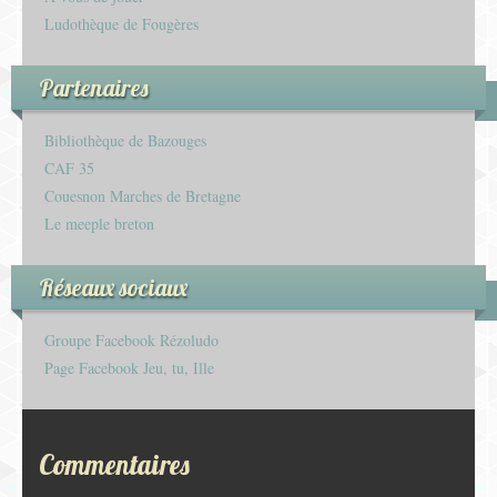
Ludothèque de Fougères
Partenaires
Bibliothèque de Bazouges
CAF 35
Couesnon Marches de Bretagne
Le meeple breton
Réseaux sociaux
Groupe Facebook Rézoludo
Page Facebook Jeu, tu, Ille
Commentaires