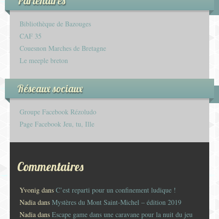
Partenaires
Bibliothèque de Bazouges
CAF 35
Couesnon Marches de Bretagne
Le meeple breton
Réseaux sociaux
Groupe Facebook Rézoludo
Page Facebook Jeu, tu, Ille
Commentaires
Yvonig
dans
C’est reparti pour un confinement ludique !
Nadia
dans
Mystères du Mont Saint-Michel – édition 2019
Nadia
dans
Escape game dans une caravane pour la nuit du jeu