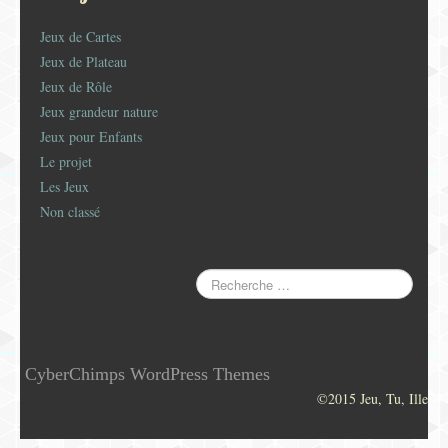
Jeux de Cartes
Jeux de Plateau
Jeux de Rôle
Jeux grandeur nature
Jeux pour Enfants
Le projet
Les Jeux
Non classé
CyberChimps WordPress Themes
©2015 Jeu, Tu, Ille