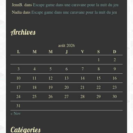
JennB.
dans
Escape game dans une caravane pour la nuit du jeu
Nadia
dans
Escape game dans une caravane pour la nuit du jeu
Archives
août 2026
L
M
M
J
V
S
D
1
2
3
4
5
6
7
8
9
10
11
12
13
14
15
16
17
18
19
20
21
22
23
24
25
26
27
28
29
30
31
« Nov
Catégories