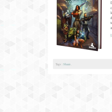
D
c
l
d
t
a
L
Tags :
Shaan
.