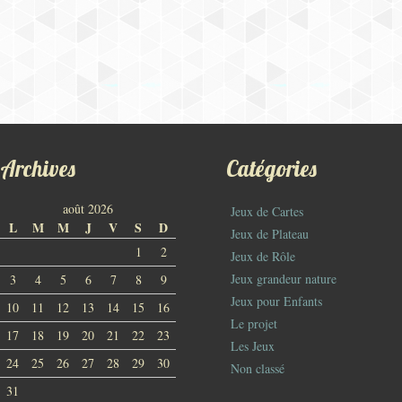
Archives
Catégories
août 2026
Jeux de Cartes
L
M
M
J
V
S
D
Jeux de Plateau
1
2
Jeux de Rôle
Jeux grandeur nature
3
4
5
6
7
8
9
Jeux pour Enfants
10
11
12
13
14
15
16
Le projet
17
18
19
20
21
22
23
Les Jeux
24
25
26
27
28
29
30
Non classé
31