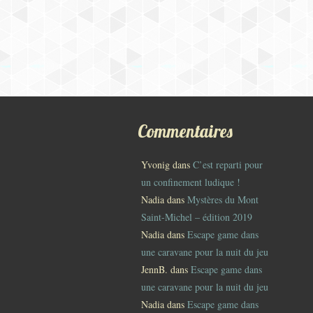
Commentaires
Yvonig
dans
C’est reparti pour
un confinement ludique !
Nadia
dans
Mystères du Mont
Saint-Michel – édition 2019
Nadia
dans
Escape game dans
une caravane pour la nuit du jeu
JennB.
dans
Escape game dans
une caravane pour la nuit du jeu
Nadia
dans
Escape game dans