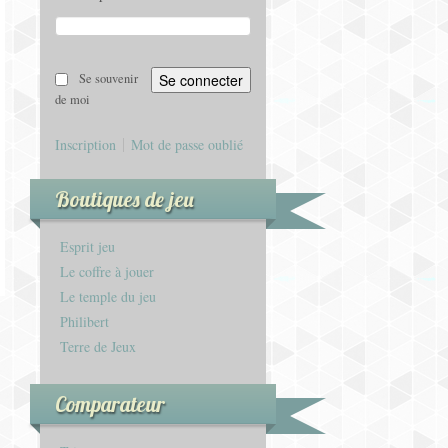
Se souvenir
de moi
Inscription
Mot de passe oublié
Boutiques de jeu
Esprit jeu
Le coffre à jouer
Le temple du jeu
Philibert
Terre de Jeux
Comparateur