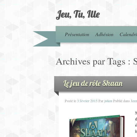
Jeu, Tu, Ille
Présentation
Adhésion
Calendri
Archives par Tags :
Le jeu de rôle Shaan
Posté le
3 février 2015
Par
julien
Publié dans
Jeu
S
é