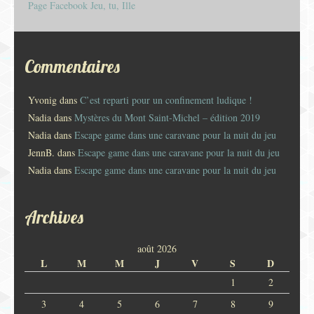
Page Facebook Jeu, tu, Ille
Commentaires
Yvonig
dans
C’est reparti pour un confinement ludique !
Nadia
dans
Mystères du Mont Saint-Michel – édition 2019
Nadia
dans
Escape game dans une caravane pour la nuit du jeu
JennB.
dans
Escape game dans une caravane pour la nuit du jeu
Nadia
dans
Escape game dans une caravane pour la nuit du jeu
Archives
août 2026
L
M
M
J
V
S
D
1
2
3
4
5
6
7
8
9