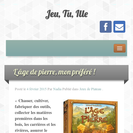
Jeu, Tu, Ille
Présentation
Adhésion
L’âge de pierre, mon préféré !
Calendrier
Posté le
4 février 2015
Par
Nadia
Publié dans
Jeux de Plateau
.
Les Jeux
Chasser, cultiver,
«
fabriquer des outils,
collecter les matières
Jeux de Plateau
premières dans les
bois, les carrières et les
Jeux de Cartes
rivières, assurer le