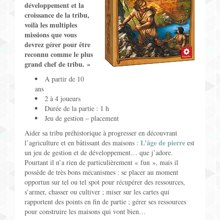
développement et la
Jeux pour Enfants
croissance de la tribu,
voilà les multiples
Jeux de Rôle
missions que vous
devrez gérer pour être
reconnu comme le plus
Contact
grand chef de tribu. »
A partir de 10
ans
2 à 4 joueurs
Durée de la partie : 1 h
Jeu de gestion – placement
Aider sa tribu préhistorique à progresser en découvrant
L’âge de pierre
l’agriculture et en bâtissant des maisons :
est
un jeu de gestion et de développement… que j’adore.
Pourtant il n’a rien de particulièrement « fun », mais il
possède de très bons mécanismes : se placer au moment
opportun sur tel ou tel spot pour récupérer des ressources,
s’armer, chasser ou cultiver ; miser sur les cartes qui
rapportent des points en fin de partie ; gérer ses ressources
pour construire les maisons qui vont bien…