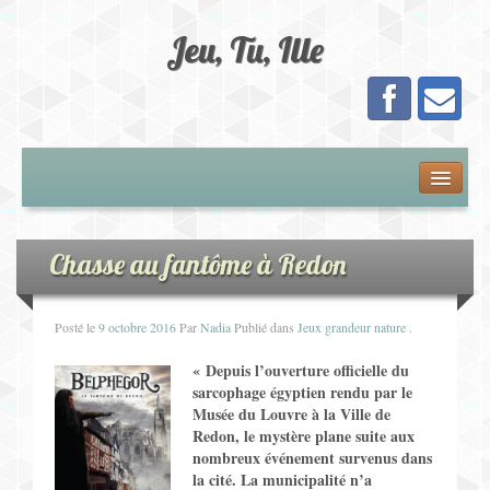
Jeu, Tu, Ille
Présentation
Adhésion
Chasse au fantôme à Redon
Calendrier
Posté le
9 octobre 2016
Par
Nadia
Publié dans
Jeux grandeur nature
.
Les Jeux
« Depuis l’ouverture officielle du
sarcophage égyptien rendu par le
Musée du Louvre à la Ville de
Jeux de Plateau
Redon, le mystère plane suite aux
nombreux événement survenus dans
Jeux de Cartes
la cité. La municipalité n’a