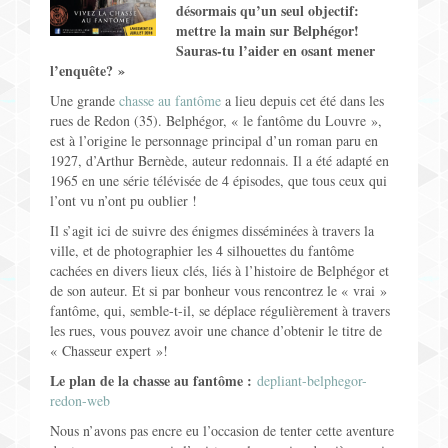
désormais qu’un seul objectif:
Jeux pour Enfants
mettre la main sur Belphégor!
Sauras-tu l’aider en osant mener
Jeux de Rôle
l’enquête? »
Une grande
chasse au fantôme
a lieu depuis cet été dans les
Contact
rues de Redon (35). Belphégor, « le fantôme du Louvre »,
est à l’origine le personnage principal d’un roman paru en
1927, d’Arthur Bernède, auteur redonnais. Il a été adapté en
1965 en une série télévisée de 4 épisodes, que tous ceux qui
l’ont vu n’ont pu oublier !
Il s’agit ici de suivre des énigmes disséminées à travers la
ville, et de photographier les 4 silhouettes du fantôme
cachées en divers lieux clés, liés à l’histoire de Belphégor et
de son auteur. Et si par bonheur vous rencontrez le « vrai »
fantôme, qui, semble-t-il, se déplace régulièrement à travers
les rues, vous pouvez avoir une chance d’obtenir le titre de
« Chasseur expert »!
Le plan de la chasse au fantôme :
depliant-belphegor-
redon-web
Nous n’avons pas encre eu l’occasion de tenter cette aventure