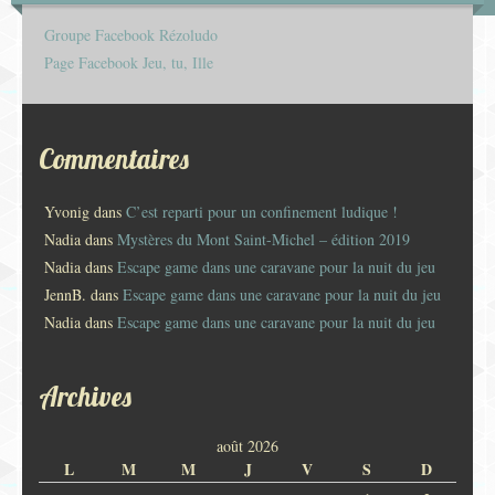
Groupe Facebook Rézoludo
Page Facebook Jeu, tu, Ille
Commentaires
Yvonig
dans
C’est reparti pour un confinement ludique !
Nadia
dans
Mystères du Mont Saint-Michel – édition 2019
Nadia
dans
Escape game dans une caravane pour la nuit du jeu
JennB.
dans
Escape game dans une caravane pour la nuit du jeu
Nadia
dans
Escape game dans une caravane pour la nuit du jeu
Archives
août 2026
L
M
M
J
V
S
D