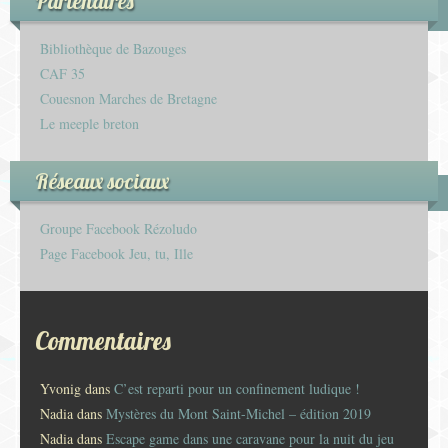
Partenaires
Bibliothèque de Bazouges
CAF 35
Couesnon Marches de Bretagne
Le meeple breton
Réseaux sociaux
Groupe Facebook Rézoludo
Page Facebook Jeu, tu, Ille
Commentaires
Yvonig
dans
C’est reparti pour un confinement ludique !
Nadia
dans
Mystères du Mont Saint-Michel – édition 2019
Nadia
dans
Escape game dans une caravane pour la nuit du jeu