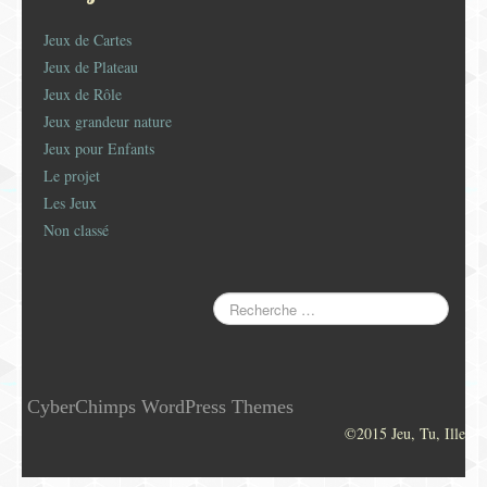
Jeux de Cartes
Jeux de Plateau
Jeux de Rôle
Jeux grandeur nature
Jeux pour Enfants
Le projet
Les Jeux
Non classé
CyberChimps WordPress Themes
©2015 Jeu, Tu, Ille