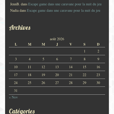
JennB.
dans
Escape game dans une caravane pour la nuit du jeu
Nadia
dans
Escape game dans une caravane pour la nuit du jeu
Archives
août 2026
L
M
M
J
V
S
D
1
2
3
4
5
6
7
8
9
10
11
12
13
14
15
16
17
18
19
20
21
22
23
24
25
26
27
28
29
30
31
« Nov
Catégories