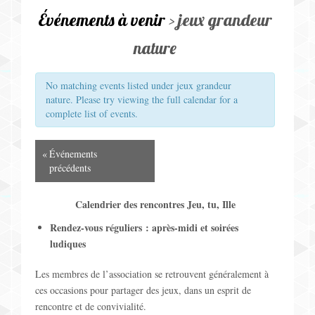
v
Jeux pour Enfants
Événements à venir
› jeux grandeur
i
nature
Jeux de Rôle
g
a
Contact
No matching events listed under jeux grandeur
nature. Please try viewing the full calendar for a
t
complete list of events.
i
N
«
Événements
o
précédents
a
n
Calendrier des rencontres Jeu, tu, Ille
v
p
Rendez-vous réguliers : après-midi et soirées
i
ludiques
a
g
Les membres de l’association se retrouvent généralement à
r
a
ces occasions pour partager des jeux, dans un esprit de
l
rencontre et de convivialité.