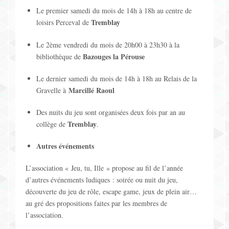
t
Le premier samedi du mois de 14h à 18h au centre de
'
i
Tremblay
loisirs Perceval de
a
o
Le 2ème vendredi du mois de 20h00 à 23h30 à la
ff
Bazouges la Pérouse
bibliothèque de
n
i
Le dernier samedi du mois de 14h à 18h au Relais de la
p
Marcillé Raoul
Gravelle à
c
a
Des nuits du jeu sont organisées deux fois par an au
h
Tremblay
r
collège de
.
a
L
Autres événements
g
i
L’association « Jeu, tu, Ille » propose au fil de l’année
e
d’autres événements ludiques : soirée ou nuit du jeu,
s
découverte du jeu de rôle, escape game, jeux de plein air…
d
au gré des propositions faites par les membres de
t
l’association.
e