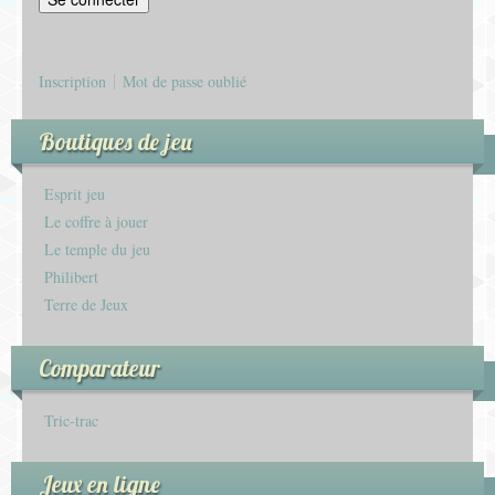
s
Inscription
Mot de passe oublié
Boutiques de jeu
Esprit jeu
Le coffre à jouer
Le temple du jeu
Philibert
Terre de Jeux
Comparateur
Tric-trac
Jeux en ligne