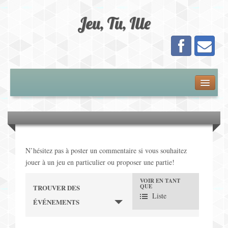
Jeu, Tu, Ille
Présentation
Adhésion
Calendrier
N’hésitez pas à poster un commentaire si vous souhaitez
jouer à un jeu en particulier ou proposer une partie!
Les Jeux
VOIR EN TANT
N
QUE
TROUVER DES
Jeux de Plateau
Liste
ÉVÉNEMENTS
a
Jeux de Cartes