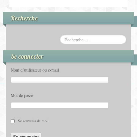
e
s
d
Recherche
é
'
v
é
é
v
n
Se connecter
é
e
Nom d’utilisateur ou e-mail
n
m
e
e
Mot de passe
m
n
e
t
n
Se souvenir de moi
s
t