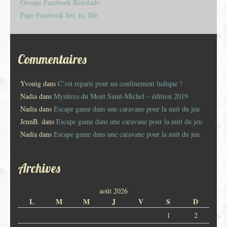
Groupe Facebook Rézoludo
Page Facebook Jeu, tu, Ille
Commentaires
Yvonig
dans
C’est reparti pour un confinement ludique !
Nadia
dans
Mystères du Mont Saint-Michel – édition 2019
Nadia
dans
Escape game dans une caravane pour la nuit du jeu
JennB.
dans
Escape game dans une caravane pour la nuit du jeu
Nadia
dans
Escape game dans une caravane pour la nuit du jeu
Archives
août 2026
L
M
M
J
V
S
D
1
2