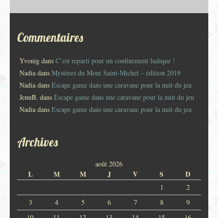
Commentaires
Yvonig
dans
C’est reparti pour un confinement ludique !
Nadia
dans
Mystères du Mont Saint-Michel – édition 2019
Nadia
dans
Escape game dans une caravane pour la nuit du jeu
JennB.
dans
Escape game dans une caravane pour la nuit du jeu
Nadia
dans
Escape game dans une caravane pour la nuit du jeu
Archives
août 2026
L
M
M
J
V
S
D
1
2
3
4
5
6
7
8
9
10
11
12
13
14
15
16