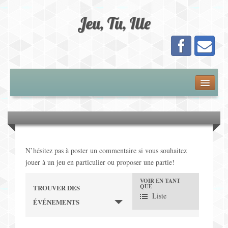
Jeu, Tu, Ille
Présentation
Adhésion
Calendrier
N’hésitez pas à poster un commentaire si vous souhaitez
jouer à un jeu en particulier ou proposer une partie!
Les Jeux
VOIR EN TANT
N
QUE
TROUVER DES
Jeux de Plateau
Liste
ÉVÉNEMENTS
a
Jeux de Cartes