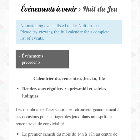
v
Jeux pour Enfants
Événements à venir
› Nuit du Jeu
i
Jeux de Rôle
g
No matching events listed under Nuit du Jeu.
Please try viewing the full calendar for a complete
a
Contact
list of events.
t
N
«
Événements
i
précédents
a
o
Calendrier des rencontres Jeu, tu, Ille
v
n
Rendez-vous réguliers : après-midi et soirées
i
ludiques
p
g
Les membres de l’association se retrouvent généralement à
a
a
ces occasions pour partager des jeux, dans un esprit de
r
rencontre et de convivialité.
t
Le premier samedi du mois de 14h à 18h au centre de
l