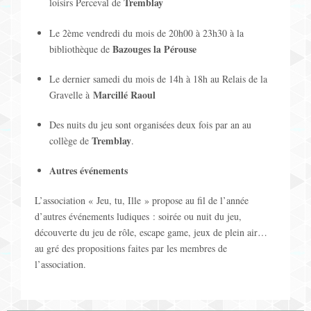
i
Tremblay
loisirs Perceval de
'
o
Le 2ème vendredi du mois de 20h00 à 23h30 à la
a
Bazouges la Pérouse
bibliothèque de
n
ff
Le dernier samedi du mois de 14h à 18h au Relais de la
p
Marcillé Raoul
Gravelle à
i
a
Des nuits du jeu sont organisées deux fois par an au
c
Tremblay
r
collège de
.
h
L
Autres événements
a
i
L’association « Jeu, tu, Ille » propose au fil de l’année
g
d’autres événements ludiques : soirée ou nuit du jeu,
s
découverte du jeu de rôle, escape game, jeux de plein air…
e
au gré des propositions faites par les membres de
t
l’association.
d
e
e