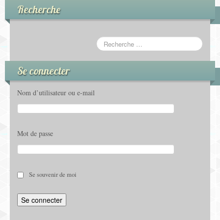
d
Recherche
s
'
é
é
v
v
é
Se connecter
é
n
Nom d’utilisateur ou e-mail
n
e
e
m
Mot de passe
m
e
e
n
n
Se souvenir de moi
t
t
s
s