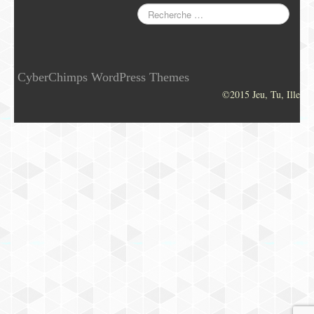
CyberChimps WordPress Themes
©2015 Jeu, Tu, Ille