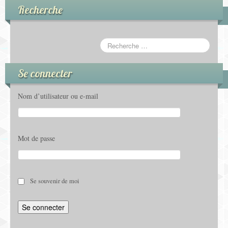
d
Recherche
s
'
é
é
v
v
é
Se connecter
é
n
Nom d’utilisateur ou e-mail
n
e
e
m
Mot de passe
m
e
e
n
n
Se souvenir de moi
t
t
s
s