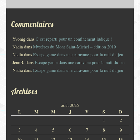
Commentaires
Yvonig
dans
C’est reparti pour un confinement ludique !
Nadia
dans
Mystères du Mont Saint-Michel – édition 2019
Nadia
dans
Escape game dans une caravane pour la nuit du jeu
JennB.
dans
Escape game dans une caravane pour la nuit du jeu
Nadia
dans
Escape game dans une caravane pour la nuit du jeu
Archives
août 2026
L
M
M
J
V
S
D
1
2
3
4
5
6
7
8
9
10
11
12
13
14
15
16