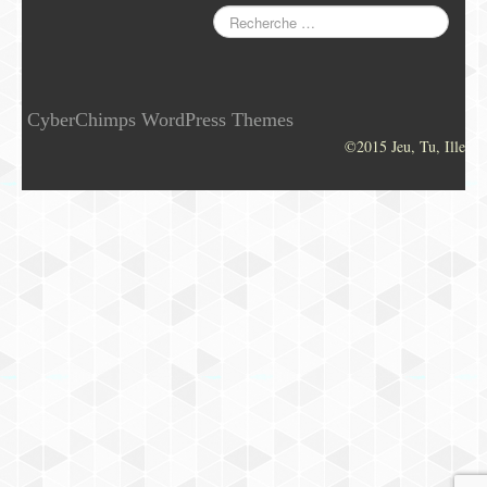
CyberChimps WordPress Themes
©2015 Jeu, Tu, Ille