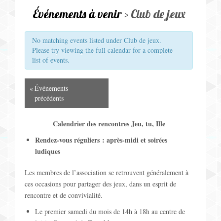
v
Jeux pour Enfants
Événements à venir
› Club de jeux
i
Jeux de Rôle
g
No matching events listed under Club de jeux.
Please try viewing the full calendar for a complete
a
Contact
list of events.
t
N
«
Événements
i
précédents
a
o
Calendrier des rencontres Jeu, tu, Ille
v
n
Rendez-vous réguliers : après-midi et soirées
i
ludiques
p
g
Les membres de l’association se retrouvent généralement à
a
a
ces occasions pour partager des jeux, dans un esprit de
r
rencontre et de convivialité.
t
Le premier samedi du mois de 14h à 18h au centre de
l