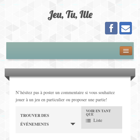
Jeu, Tu, Ille
Présentation
Adhésion
Calendrier
N’hésitez pas à poster un commentaire si vous souhaitez
jouer à un jeu en particulier ou proposer une partie!
Les Jeux
VOIR EN TANT
N
QUE
TROUVER DES
Jeux de Plateau
Liste
ÉVÉNEMENTS
a
Jeux de Cartes