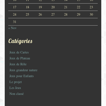
17
18
19
20
21
22
23
24
25
26
27
28
29
30
31
« Nov
Catégories
Jeux de Cartes
Jeux de Plateau
Jeux de Rôle
Jeux grandeur nature
Jeux pour Enfants
Le projet
Les Jeux
Non classé