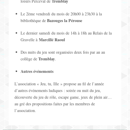
i
Tremblay
loisirs Perceval de
'
o
Le 2ème vendredi du mois de 20h00 à 23h30 à la
a
Bazouges la Pérouse
bibliothèque de
n
ff
Le dernier samedi du mois de 14h à 18h au Relais de la
p
Marcillé Raoul
Gravelle à
i
a
Des nuits du jeu sont organisées deux fois par an au
c
Tremblay
r
collège de
.
h
L
Autres événements
a
i
L’association « Jeu, tu, Ille » propose au fil de l’année
g
d’autres événements ludiques : soirée ou nuit du jeu,
s
découverte du jeu de rôle, escape game, jeux de plein air…
e
au gré des propositions faites par les membres de
t
l’association.
d
e
e